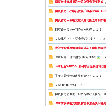
网页游戏素材提取全系列语音视频教程
网页传奇－小学徒傲视千雄架设学习1—1
网页传奇－傲视龙城武尊地图遮罩制作
单
网页传奇天途外网IP修改教程
...
2
3
龙城地图上NPC语音说话小技巧
...
2
3
傲视龙城武尊地图编辑器与人物怪物素
传奇世界H5邮箱修改及物品ID表
...
传奇世界WPFSGL素材综合提取编辑器
游
手游幽冥传奇修改教程集锦
...
2
3
龙城itemdef说明
...
2
3
网页传奇热血虎卫刷装备教程及物品ID
传奇转换傲视龙城素材黑像素丢失问题