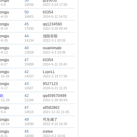
ongju
50
gzy3052
-5-8
16536
2022-3-24 17:55
ongju
50
ll3354
-4-24
16601
2024-5-11 14:53
ongju
45
qq1234560
-8-14
17930
2022-3-20 09:44
ongju
44
浅陌非陌
-8-25
14134
2022-3-1 03:26
ongju
40
ouainimabi
-8-13
13528
2022-4-3 19:36
ongju
47
ll3354
-8-27
15689
2024-5-11 15:43
ongju
42
LuycLL
-10-25
14237
2022-2-19 17:56
ongju
43
9527123
-3-17
11507
2026-6-21 11:25
岗
42
qq459570499
-12-29
12186
2022-2-28 00:50
ongju
47
x8582862
-5-6
14515
2021-12-31 21:05
ongju
49
可乐渴了
-10-24
10590
2022-4-15 16:36
ongju
45
icelee
-8-21
14030
2022-4-2 10:41