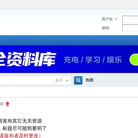
用户名
密码
热搜:
帖子
搜
18
索
得发布其它无关资源
，标题尽可能简要明了
源请发布者及时更改）