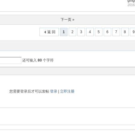
gmg
2016
下一页 »
返 回
1
2
3
4
5
6
7
8
9
还可输入
80
个字符
您需要登录后才可以发帖
登录
|
立即注册