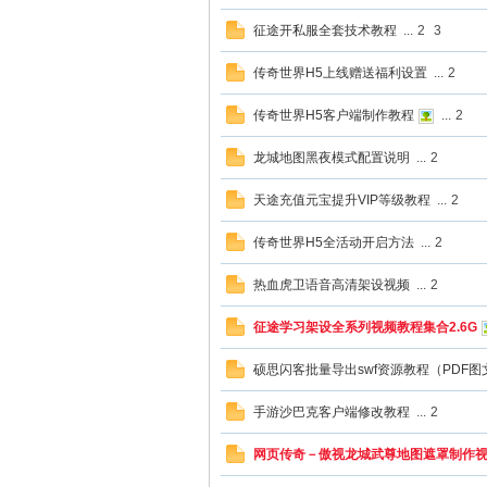
征途开私服全套技术教程
...
2
3
戏
传奇世界H5上线赠送福利设置
...
2
传奇世界H5客户端制作教程
...
2
龙城地图黑夜模式配置说明
...
2
天途充值元宝提升VIP等级教程
...
2
传奇世界H5全活动开启方法
...
2
论
热血虎卫语音高清架设视频
...
2
征途学习架设全系列视频教程集合2.6G
硕思闪客批量导出swf资源教程（PDF图
手游沙巴克客户端修改教程
...
2
网页传奇－傲视龙城武尊地图遮罩制作
坛