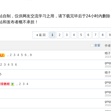
站自制，仅供网友交流学习之用，请下载完毕后于24小时内删除
站和发布者概不承担！
返 回
1
2
3
4
5
6
7
8
9
新窗
作者
晴子
...
2
3
4
5
6
..
9
2023
gmg
2
3
4
5
6
2016
晴子
5
2018
gmg
语音教程
...
2
3
4
2016
gmg
2016
gmg
2016