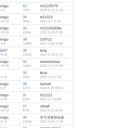
ongju
42
415125570
-5-1
7575
2026-6-18 22:18
ongju
36
w31323
-10-25
9064
2022-3-2 11:21
ongju
34
422234592kk
-10-30
11452
2022-3-28 23:49
ongju
38
329721
-5-6
10500
2022-3-28 13:50
e007
35
teng
-8-26
10333
2022-3-19 22:13
ongju
32
weiweiyixiao
-10-25
11064
2022-4-17 07:48
35
tkcar
-1-10
9201
2022-3-5 17:33
ongju
39
lysmall
-5-8
6173
2026-6-29 09:54
ongju
31
d111111
-5-29
8784
2022-2-7 08:56
ongju
27
cbhqff
-12-12
8741
2021-9-18 18:47
ongju
30
开弓没有回头箭
-8-13
12618
2022-4-24 17:44