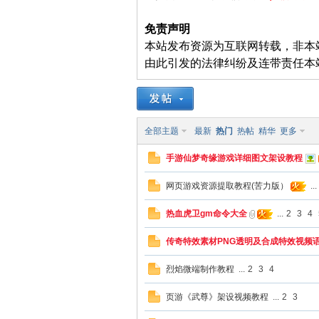
免责声明
本站发布资源为互联网转载，非本
由此引发的法律纠纷及连带责任本
起
全部主题
最新
热门
热帖
精华
更多
手游仙梦奇缘游戏详细图文架设教程
网页游戏资源提取教程(苦力版）
...
热血虎卫gm命令大全
...
2
3
4
网
传奇特效素材PNG透明及合成特效视频
烈焰微端制作教程
...
2
3
4
页游《武尊》架设视频教程
...
2
3