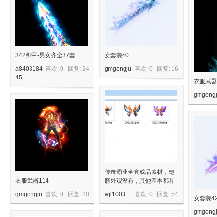
342剑甲-男女齐全37套
女套装40
a8403184
喜欢: 0 回复:
24
gmgongju
喜欢: 0 回复:
16
45
衣服武器
gmgong
传奇霸业全套成品素材，翅
衣服武器114
膀外观没有，其他基本都有
gmgongju
喜欢: 0 回复:
20
wjl1003
喜欢: 0 回复:
54
女套装4
gmgong