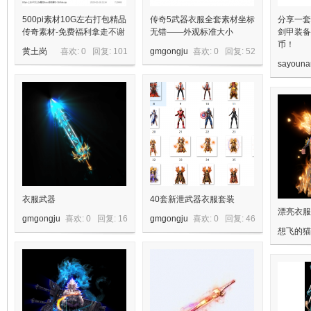
500pi素材10G左右打包精品
传奇5武器衣服全套素材坐标
分享一套
传奇素材-免费福利拿走不谢
无错——外观标准大小
剑甲装备
币！
黄土岗
喜欢: 0 回复:
101
gmgongju
喜欢: 0 回复:
52
单
sayouna
游
衣服武器
40套新泄武器衣服套装
漂亮衣服
gmgongju
喜欢: 0 回复:
16
gmgongju
喜欢: 0 回复:
46
想飞的猫