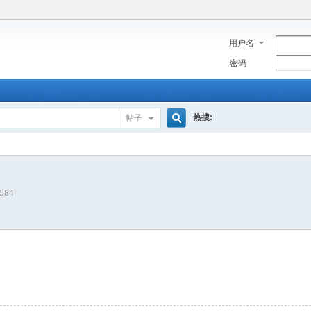
用户名
密码
热搜:
帖子
搜
9584
索