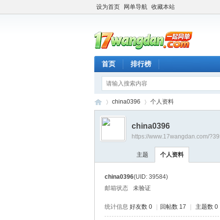
设为首页
网单导航
收藏本站
首页
排行榜
china0396
个人资料
china0396
https://www.17wangdan.com/?3
一
›
›
主题
个人资料
china0396
(UID: 39584)
邮箱状态
未验证
统计信息
好友数 0
|
回帖数 17
|
主题数 0