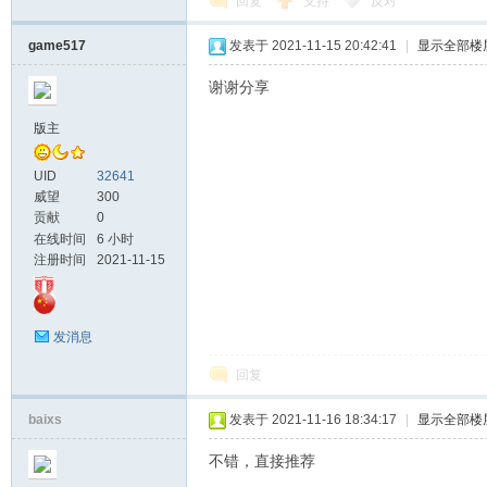
回复
支持
反对
game517
发表于 2021-11-15 20:42:41
|
显示全部楼
谢谢分享
版主
UID
32641
威望
300
贡献
0
在线时间
6 小时
注册时间
2021-11-15
发消息
回复
baixs
发表于 2021-11-16 18:34:17
|
显示全部楼
不错，直接推荐