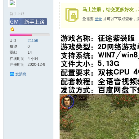
马上注册，结交更多好友，
新手上路
您需要
登录
才可以下载或查看，
UID
21156
起
威望
0
贡献
14
在线时间
4 小时
注册时间
2020-12-9
发消息
网