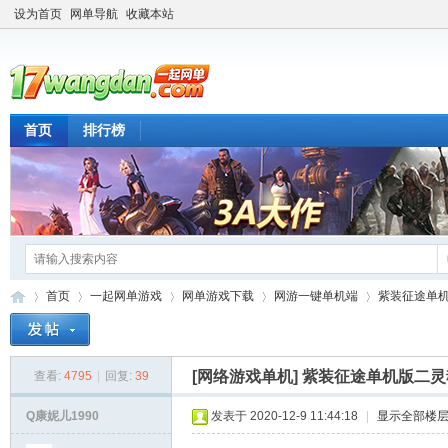
设为首页
网单导航
收藏本站
首页
排行榜
首页
一起网单游戏
网单游戏下载
网游一键单机端
紫装征途单机
[网络游戏单机]
紫装征途单机版二灵魂
查看:
4795
|
回复:
39
一
»
›
›
›
›
Q康妮儿1990
发表于 2020-12-9 11:44:18
|
显示全部楼