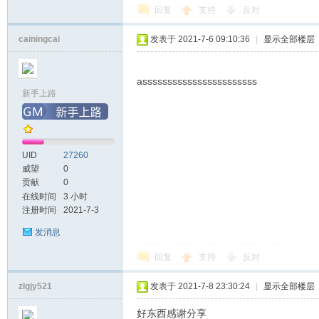
回复
支持
反对
cainingcai
发表于 2021-7-6 09:10:36
|
显示全部楼层
asssssssssssssssssssssss
新手上路
UID
27260
威望
0
贡献
0
在线时间
3 小时
注册时间
2021-7-3
发消息
回复
支持
反对
zlgjy521
发表于 2021-7-8 23:30:24
|
显示全部楼层
好东西感谢分享