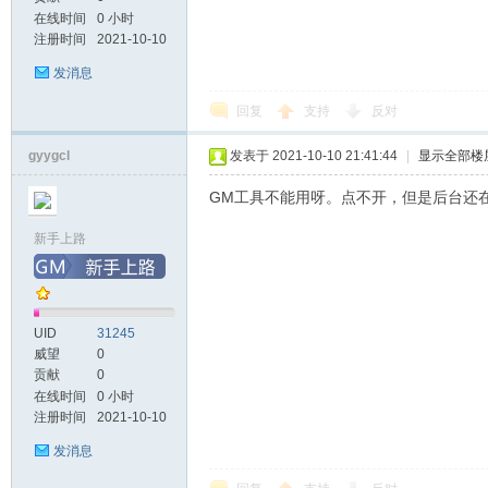
在线时间
0 小时
注册时间
2021-10-10
发消息
回复
支持
反对
gyygcl
发表于 2021-10-10 21:41:44
|
显示全部楼
GM工具不能用呀。点不开，但是后台还
新手上路
UID
31245
威望
0
贡献
0
在线时间
0 小时
注册时间
2021-10-10
发消息