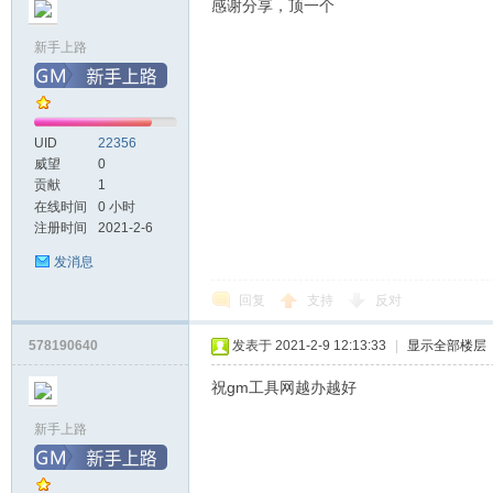
感谢分享，顶一个
新手上路
UID
22356
威望
0
贡献
1
在线时间
0 小时
注册时间
2021-2-6
发消息
回复
支持
反对
578190640
发表于 2021-2-9 12:13:33
|
显示全部楼层
祝gm工具网越办越好
新手上路