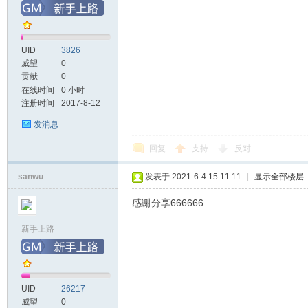
UID
3826
威望
0
贡献
0
在线时间
0 小时
注册时间
2017-8-12
发消息
回复
支持
反对
sanwu
发表于 2021-6-4 15:11:11
|
显示全部楼层
感谢分享666666
新手上路
UID
26217
威望
0