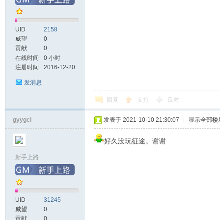
UID
2158
威望
0
贡献
0
在线时间
0 小时
注册时间
2016-12-20
发消息
回复
支持
反对
gyygcl
发表于 2021-10-10 21:30:07
|
显示全部楼
好久没玩征途。谢谢
新手上路
UID
31245
威望
0
贡献
0