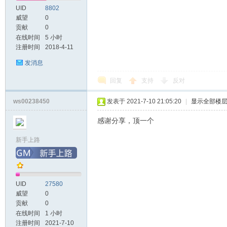
UID
8802
威望
0
贡献
0
在线时间
5 小时
注册时间
2018-4-11
发消息
回复
支持
反对
ws00238450
发表于 2021-7-10 21:05:20
|
显示全部楼
感谢分享，顶一个
新手上路
UID
27580
威望
0
贡献
0
在线时间
1 小时
注册时间
2021-7-10