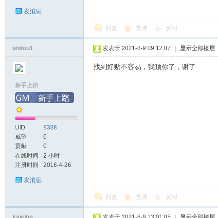
发消息
回复
支持
反对
shitou1
发表于 2021-8-9 09:12:07
|
显示全部楼层
找到好贴不容易，我顶你了，谢了
新手上路
UID
9338
威望
0
贡献
0
在线时间
2 小时
注册时间
2018-4-26
发消息
回复
支持
反对
lopjohn
发表于 2021-8-9 13:01:05
|
显示全部楼层