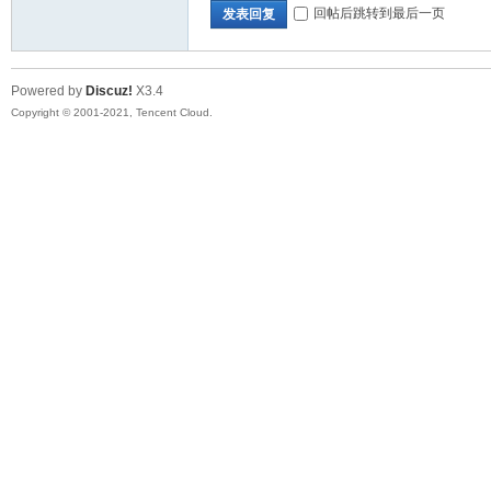
回帖后跳转到最后一页
发表回复
Powered by
Discuz!
X3.4
Copyright © 2001-2021, Tencent Cloud.