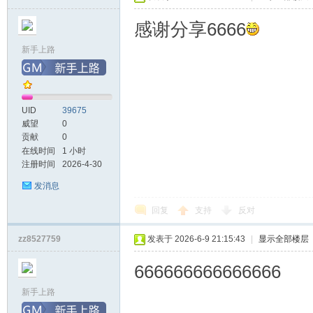
感谢分享6666
新手上路
UID
39675
威望
0
贡献
0
在线时间
1 小时
注册时间
2026-4-30
发消息
回复
支持
反对
zz8527759
发表于 2026-6-9 21:15:43
|
显示全部楼层
666666666666666
新手上路