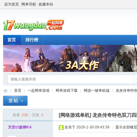
设为首页
网单导航
收藏本站
首页
排行榜
首页
一起网单游戏
网单游戏下载
网游一键单机端
龙炎传奇特色
[网络游戏单机]
龙炎传奇特色双刀四
查看:
336
|
回复:
4
一
»
›
›
›
›
天空の旋律KA
发表于 2026-1-30 09:43:39
|
显示全部楼