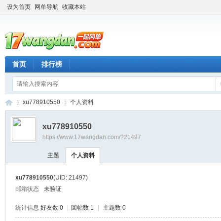
设为首页
网单导航
收藏本站
首页
排行榜
xu778910550
个人资料
xu778910550
https://www.17wangdan.com/?21497
一
›
›
主题
个人资料
xu778910550
(UID: 21497)
邮箱状态
未验证
统计信息
好友数 0
|
回帖数 1
|
主题数 0