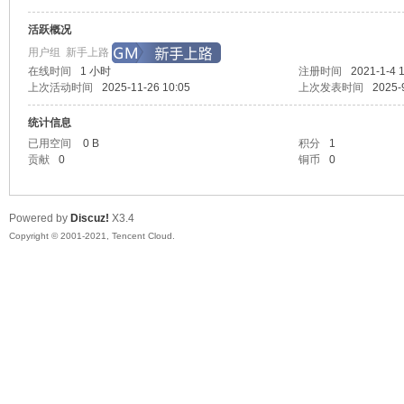
活跃概况
起
用户组
新手上路
在线时间
1 小时
注册时间
2021-1-4 
上次活动时间
2025-11-26 10:05
上次发表时间
2025-
统计信息
已用空间
0 B
积分
1
贡献
0
铜币
0
Powered by
Discuz!
X3.4
网
Copyright © 2001-2021, Tencent Cloud.
单