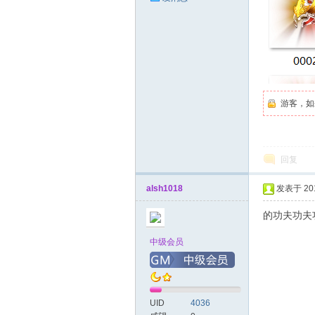
单
游客，如
回复
alsh1018
发表于 2018
游
的功夫功夫
中级会员
UID
4036