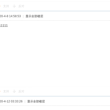
支持
反对
-4-8 14:58:53
|
显示全部楼层
11111
支持
反对
-4-12 03:33:26
|
显示全部楼层