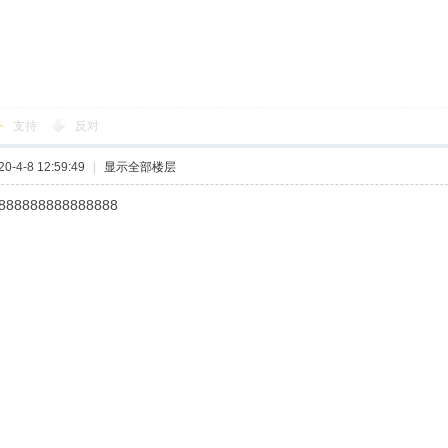
支持
反对
-4-8 12:59:49
|
显示全部楼层
888888888888888