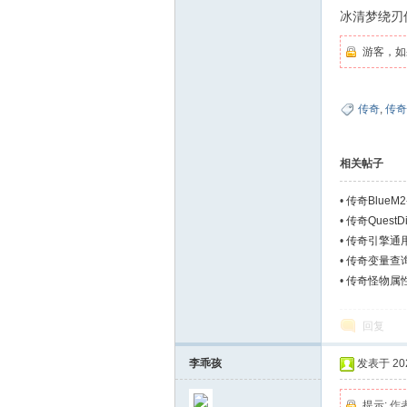
冰清梦绕刃
游客，如
单
传奇
,
传奇
相关帖子
•
传奇BlueM
•
传奇QuestD
•
传奇引擎通用
•
传奇变量查询V
游
•
传奇怪物属性拓
回复
李乖孩
发表于 2024
提示:
作