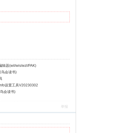
wil/wis/wzl/PAK)
菜鸟会读书)
具
fo设置工具V20230302
鸟会读书)
举报