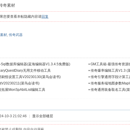
传奇素材
果您要查看本帖隐藏内容请
回复
素材
,
传奇武器
2-Sql数据库编辑器(蓝海编辑器V1.3.4.5免费版)
•
GM工具箱-最强传奇资源编辑器(
iaryQuestDiary无用文件移动工具
•
传奇爆率编辑工具V1.3 (
刷怪设置工具V20230130(菜鸟会读书)
•
传奇引擎通用字段计算工
20230211(菜鸟会读书)
•
传奇服务端地图参数MapIn
展MonSpAbilList编辑工具
•
传奇通用装备取名工具(菜
-10-3 21:02:46
|
显示全部楼层
者被禁止或删除 内容自动屏蔽