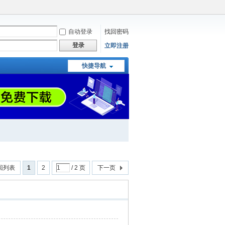
自动登录
找回密码
登录
立即注册
快捷导航
回列表
1
2
/ 2 页
下一页