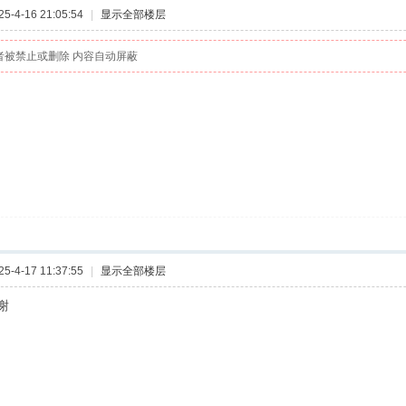
-4-16 21:05:54
|
显示全部楼层
者被禁止或删除 内容自动屏蔽
-4-17 11:37:55
|
显示全部楼层
谢