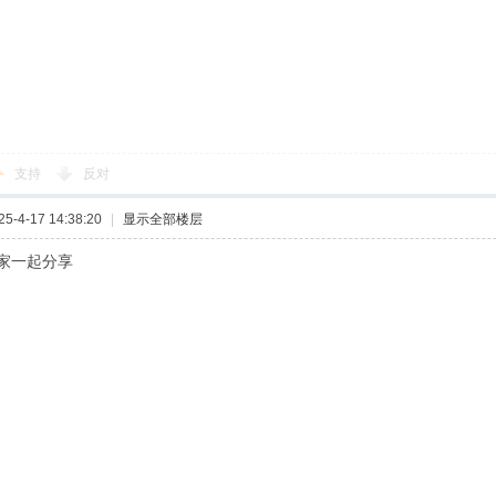
支持
反对
-4-17 14:38:20
|
显示全部楼层
家一起分享