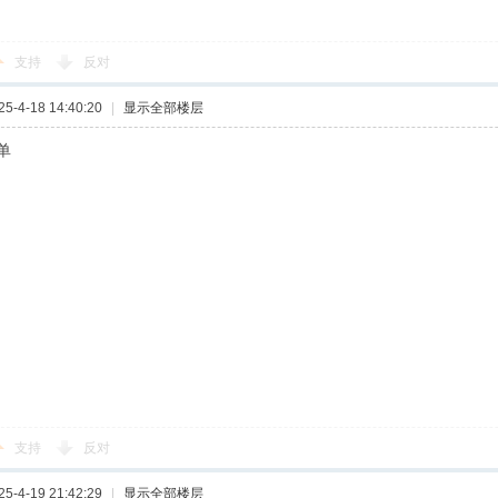
支持
反对
-4-18 14:40:20
|
显示全部楼层
单
支持
反对
-4-19 21:42:29
|
显示全部楼层