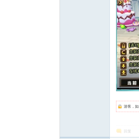
单
游
游客，如
回复