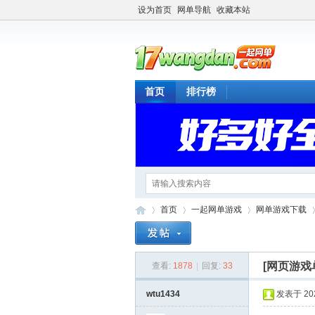
设为首页
网单导航
收藏本站
首页
排行榜
首页
一起网单游戏
网单游戏下载
[网页游戏
查看:
1878
|
回复:
33
一
»
›
›
›
wtu1434
发表于 2025