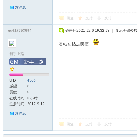
发消息
回复
支持
反对
qq617753694
发表于 2021-12-6 19:32:18
|
显示全部楼
看帖回帖是美德！
新手上路
UID
4566
威望
0
贡献
0
在线时间
0 小时
注册时间
2017-9-12
发消息
回复
支持
反对