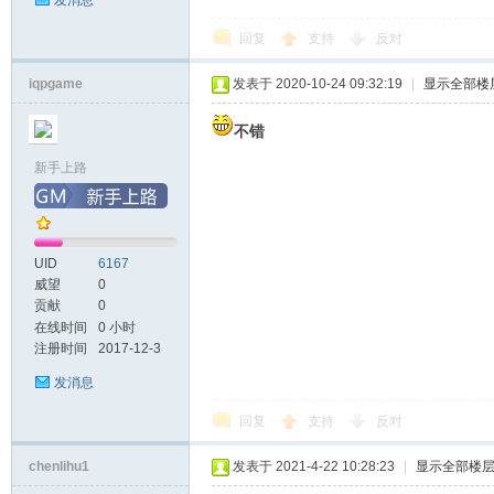
回复
支持
反对
iqpgame
发表于 2020-10-24 09:32:19
|
显示全部楼
不错
新手上路
UID
6167
威望
0
贡献
0
在线时间
0 小时
注册时间
2017-12-3
发消息
回复
支持
反对
chenlihu1
发表于 2021-4-22 10:28:23
|
显示全部楼