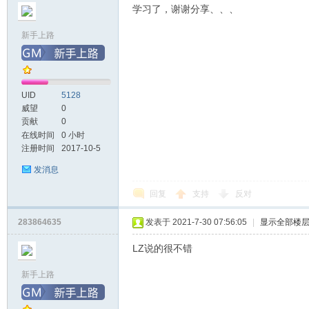
学习了，谢谢分享、、、
新手上路
UID
5128
威望
0
贡献
0
在线时间
0 小时
注册时间
2017-10-5
发消息
回复
支持
反对
283864635
发表于 2021-7-30 07:56:05
|
显示全部楼
LZ说的很不错
新手上路