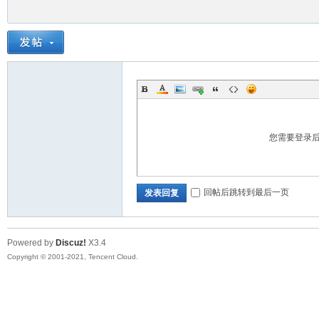
您需要登录
回帖后跳转到最后一页
发表回复
Powered by
Discuz!
X3.4
Copyright © 2001-2021, Tencent Cloud.