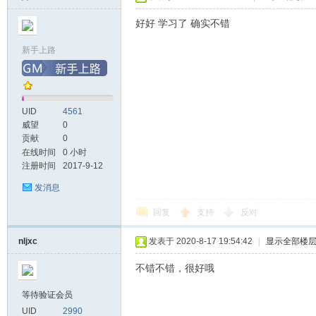
好好 学习了 确实不错
新手上路
UID
4561
威望
0
贡献
0
在线时间
0 小时
注册时间
2017-9-12
发消息
回复
支持
反对
nljxc
发表于 2020-8-17 19:54:42
|
显示全部楼
不错不错，很好哦
等待验证会员
UID
2990