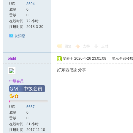
UID
8594
威望
0
贡献
0
在线时间
72 小时
注册时间
2018-3-30
发消息
回复
支持
反对
ohdd
发表于 2020-4-26 23:01:08
|
显示全部楼
好东西感谢分享
中级会员
UID
5657
威望
0
贡献
0
在线时间
31 小时
注册时间
2017-11-10