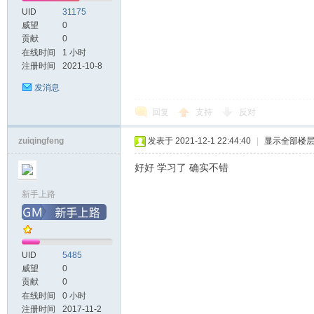
UID
31175
威望
0
贡献
0
在线时间
1 小时
注册时间
2021-10-8
发消息
回复
支持
反对
zuiqingfeng
发表于 2021-12-1 22:44:40
|
显示全部楼
好好 学习了 确实不错
新手上路
UID
5485
威望
0
贡献
0
在线时间
0 小时
注册时间
2017-11-2