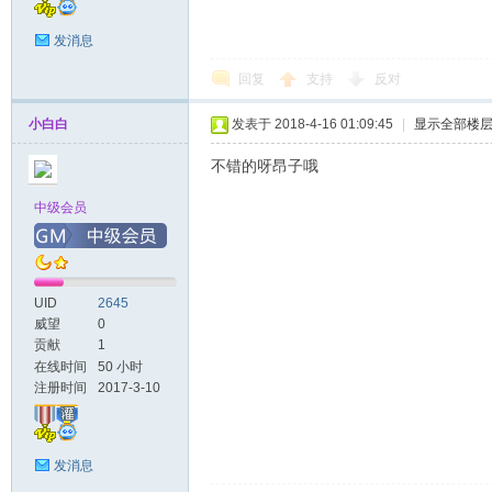
发消息
戏
回复
支持
反对
小白白
发表于 2018-4-16 01:09:45
|
显示全部楼
不错的呀昂子哦
中级会员
论
UID
2645
威望
0
贡献
1
在线时间
50 小时
注册时间
2017-3-10
发消息
坛