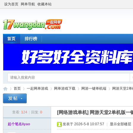
设为首页
网单导航
收藏本站
首页
排行榜
首页
一起网单游戏
网单游戏下载
网游一键单机端
网游天堂2单
[网络游戏单机]
网游天堂2单机版一
查看:
124
|
回复:
0
一
»
›
›
›
›
起个笔名liyao
发表于 2026-5-8 10:07:57
|
显示全部楼层